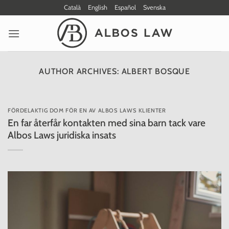
Skip
Català
English
Español
Svenska
to
content
AUTHOR ARCHIVES:
ALBERT BOSQUE
FÖRDELAKTIG DOM FÖR EN AV ALBOS LAWS KLIENTER
En far återfår kontakten med sina barn tack vare
Albos Laws juridiska insats