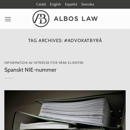
Skip
Català
English
Español
Svenska
to
content
TAG ARCHIVES:
#ADVOKATBYRÅ
INFORMATION AV INTRESSE FÖR VÅRA KLIENTER
Spanskt NIE-nummer