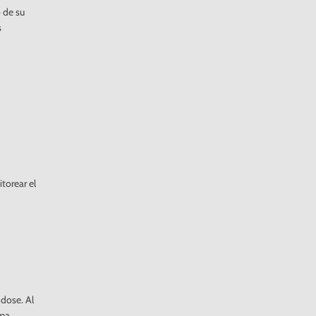
 de su
s
torear el
ndose. Al
sma