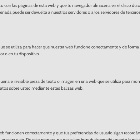
to con las páginas de esta web y que tu navegador almacena en el disco duro
enada puede ser devuelta a nuestros servidores o a los servidores de tercero
ue se utiliza para hacer que nuestra web funcione correctamente y de forma
or o en tu dispositivo.
ueña e invisible pieza de texto o imagen en una web que se utiliza para moni
 datos sobre usted mediante estas balizas web.
web funcionen correctamente y que tus preferencias de usuario sigan recordá
ta a nuestra web. De esta manera, no necesitas introducir repetidamente la mi