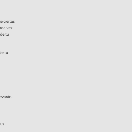
e ciertas
cada vez
 de tu
de tu
ervarán.
tus