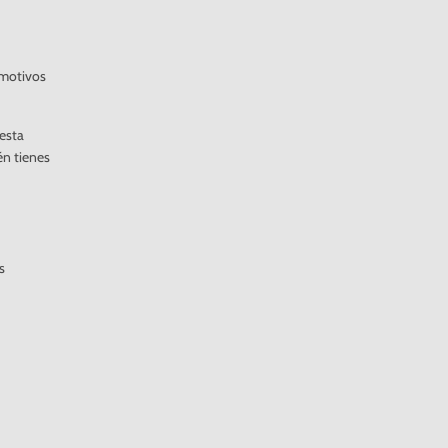
 motivos
 esta
én tienes
s