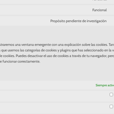
Co
po
to
Funcional
se
Co
gd
to
Propósito pendiente de investigación
co
se
Co
co
po
to
vi
se
co
va
straremos una ventana emergente con una explicación sobre las cookies. Ta
 que usemos las categorías de cookies y plugins que has seleccionado en la
de cookies. Puedes desactivar el uso de cookies a través de tu navegador, pero
de funcionar correctamente.
Siempre acti