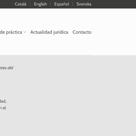
Català
English
Español
Svenska
de práctica
Actualidad jurídica
Contacto
ntes del
dad,
n el