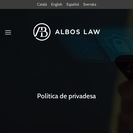
Skip
Català
English
Español
Svenska
to
content
Política de privadesa