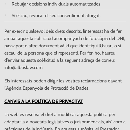
Rebutjar decisions individuals automatitzades
Si escau, revocar el seu consentiment atorgat.
Per exercir qualsevol dels drets descrits, linteressat ha de fer
arribar aquesta sol·licitud acompanyada de fotocòpia del DNI,
passaport o altre document vàlid que identifiqui lUsuari, o si
escau, de la persona que el representi. Per fer-ho, haureu
d’enviar aquesta sol·licitud a la següent adreça de correu:
info@alboslaw.com
Els interessats poden dirigir les vostres reclamacions davant
l’Agència Espanyola de Protecció de Dades.
CANVIS A LA POLÍTICA DE PRIVACITAT
La web es reserva el dret a modificar aquesta política per
adaptar-la a novetats legislatives o jurisprudencials, així com a
pràctiques de la indústria. En aquests supòsits, el Prestador