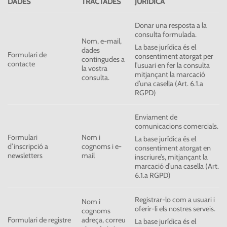
DADES
TRACTADES
JURÍDICA
Donar una resposta a la
consulta formulada.
Nom, e-mail,
La base jurídica és el
dades
Formulari de
consentiment atorgat per
contingudes a
contacte
l’usuari en fer la consulta
la vostra
mitjançant la marcació
consulta.
d’una casella (Art. 6.1.a
RGPD)
Enviament de
comunicacions comercials.
Formulari
Nom i
La base jurídica és el
d’inscripció a
cognoms i e-
consentiment atorgat en
newsletters
mail
inscriure’s, mitjançant la
marcació d’una casella (Art.
6.1.a RGPD)
Registrar-lo com a usuari i
Nom i
oferir-li els nostres serveis.
cognoms
Formulari de registre
adreça, correu
La base jurídica és el